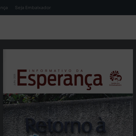
ança
Seja Embaixador
Julho  2026