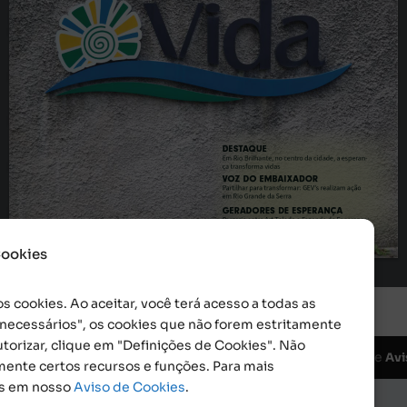
DESTAQUE
Em Rio Brilhante, no centro da cidade, a esperan-
ça transforma vidas
VOZ DO EMBAIXADOR
Foto: Evandro Moreira
Partilhar para transformar: GEV’s realizam ação 
em Rio Grande da Serra 
GERADORES DE ESPERANÇA
Parceria entre Art Toledo e Fazenda da Esperança: 
educação que gera cuidado 
Cookies
s cookies. Ao aceitar, você terá acesso a todas as
o necessários", os cookies que não forem estritamente
torizar, clique em "Definições de Cookies". Não
da da Esperança. CNPJ: 48555775000150 |
e
Aviso de Cookies
Avi
mente certos recursos e funções. Para mais
is em nosso
Aviso de Cookies
.