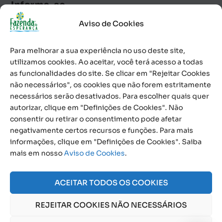
Informe-se
Aviso de Cookies
Notícias
Palavra Diária
Para melhorar a sua experiência no uso deste site,
Calendário de Eventos
utilizamos cookies. Ao aceitar, você terá acesso a todas
as funcionalidades do site. Se clicar em "Rejeitar Cookies
Informativo
não necessários", os cookies que não forem estritamente
necessários serão desativados. Para escolher quais quer
Contato
autorizar, clique em "Definições de Cookies". Não
consentir ou retirar o consentimento pode afetar
0800 591 1100
negativamente certos recursos e funções. Para mais
informações, clique em "Definições de Cookies". Saiba
Social
mais em nosso
Aviso de Cookies
.
ACEITAR TODOS OS COOKIES
REJEITAR COOKIES NÃO NECESSÁRIOS
© 2026 Obra Social Nossa Senhora da Gloria - Fazenda