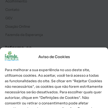
Acolhimento
Contato
GEV
Doação Online
Fazenda da Esperança
Informe-se
Aviso de Cookies
Notícias
Palavra Diária
Para melhorar a sua experiência no uso deste site,
Calendário de Eventos
utilizamos cookies. Ao aceitar, você terá acesso a todas
as funcionalidades do site. Se clicar em "Rejeitar Cookies
Informativo
não necessários", os cookies que não forem estritamente
necessários serão desativados. Para escolher quais quer
Contato
autorizar, clique em "Definições de Cookies". Não
consentir ou retirar o consentimento pode afetar
0800 591 1100