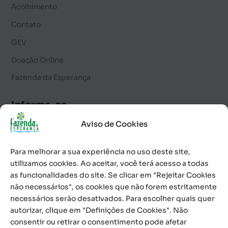
Acolhimento
Contato
GEV
Doação Online
Fazenda da Esperança
Informe-se
Aviso de Cookies
Notícias
Palavra Diária
Para melhorar a sua experiência no uso deste site,
Calendário de Eventos
utilizamos cookies. Ao aceitar, você terá acesso a todas
as funcionalidades do site. Se clicar em "Rejeitar Cookies
Informativo
não necessários", os cookies que não forem estritamente
necessários serão desativados. Para escolher quais quer
Contato
autorizar, clique em "Definições de Cookies". Não
consentir ou retirar o consentimento pode afetar