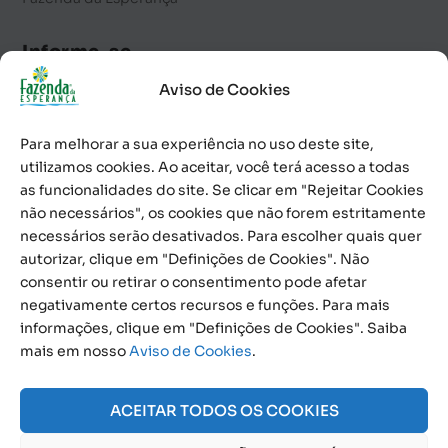
Informe-se
Aviso de Cookies
Notícias
Palavra Diária
Para melhorar a sua experiência no uso deste site,
utilizamos cookies. Ao aceitar, você terá acesso a todas
Calendário de Eventos
as funcionalidades do site. Se clicar em "Rejeitar Cookies
Informativo
não necessários", os cookies que não forem estritamente
necessários serão desativados. Para escolher quais quer
Contato
autorizar, clique em "Definições de Cookies". Não
consentir ou retirar o consentimento pode afetar
0800 591 1100
negativamente certos recursos e funções. Para mais
informações, clique em "Definições de Cookies". Saiba
Social
mais em nosso
Aviso de Cookies
.
ACEITAR TODOS OS COOKIES