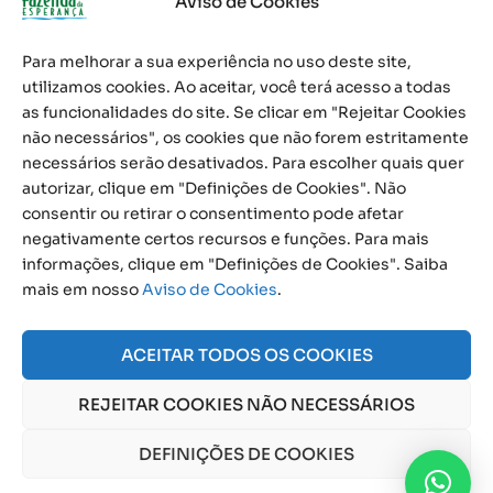
Aviso de Cookies
Notícias
Palavra Diária
Para melhorar a sua experiência no uso deste site,
utilizamos cookies. Ao aceitar, você terá acesso a todas
Calendário de Eventos
as funcionalidades do site. Se clicar em "Rejeitar Cookies
Informativo
não necessários", os cookies que não forem estritamente
necessários serão desativados. Para escolher quais quer
Contato
autorizar, clique em "Definições de Cookies". Não
consentir ou retirar o consentimento pode afetar
0800 591 1100
negativamente certos recursos e funções. Para mais
informações, clique em "Definições de Cookies". Saiba
Social
mais em nosso
Aviso de Cookies
.
ACEITAR TODOS OS COOKIES
REJEITAR COOKIES NÃO NECESSÁRIOS
© 2026 Obra Social Nossa Senhora da Gloria - Fazenda
DEFINIÇÕES DE COOKIES
da Esperança. CNPJ: 48555775000150 |
Aviso de Cookies
e
Aviso de Privacidade