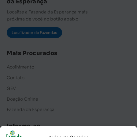
da Esperança
Localize a Fazenda da Esperança mais
próxima de você no botão abaixo
Localizador de Fazendas
Mais Procurados
Acolhimento
Contato
GEV
Doação Online
Fazenda da Esperança
Informe-se