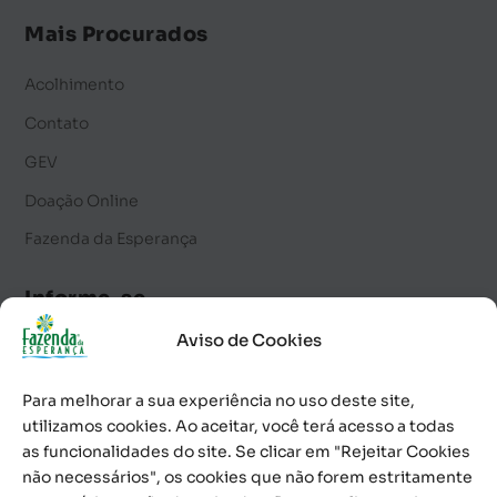
Mais Procurados
Acolhimento
Contato
GEV
Doação Online
Fazenda da Esperança
Informe-se
Aviso de Cookies
Notícias
Palavra Diária
Para melhorar a sua experiência no uso deste site,
Calendário de Eventos
utilizamos cookies. Ao aceitar, você terá acesso a todas
as funcionalidades do site. Se clicar em "Rejeitar Cookies
Informativo
não necessários", os cookies que não forem estritamente