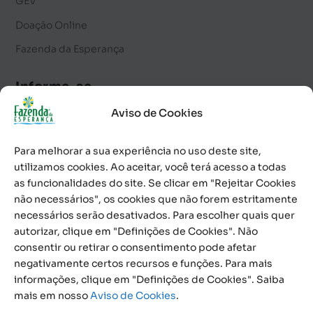
GEV
Doação Online
Fazenda da Esperança
Informe-se
Aviso de Cookies
Notícias
Palavra Diária
Para melhorar a sua experiência no uso deste site,
Calendário de Eventos
utilizamos cookies. Ao aceitar, você terá acesso a todas
as funcionalidades do site. Se clicar em "Rejeitar Cookies
Informativo
não necessários", os cookies que não forem estritamente
necessários serão desativados. Para escolher quais quer
Contato
autorizar, clique em "Definições de Cookies". Não
consentir ou retirar o consentimento pode afetar
0800 591 1100
negativamente certos recursos e funções. Para mais
informações, clique em "Definições de Cookies". Saiba
Social
mais em nosso
Aviso de Cookies
.