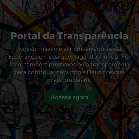
Portal da Transparência
Nossa missão é ser Embaixadores da
Esperança em qualquer lugar do mundo. Por
isso, também prezamos pela transparência
para continuar servindo a Deus nos que
mais precisam.
Acesse agora