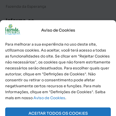
Fazenda da Esperança
Informe-se
Aviso de Cookies
Notícias
Palavra Diária
Para melhorar a sua experiência no uso deste site,
Calendário de Eventos
utilizamos cookies. Ao aceitar, você terá acesso a todas
as funcionalidades do site. Se clicar em "Rejeitar Cookies
Informativo
não necessários", os cookies que não forem estritamente
necessários serão desativados. Para escolher quais quer
Contato
autorizar, clique em "Definições de Cookies". Não
consentir ou retirar o consentimento pode afetar
0800 591 1100
negativamente certos recursos e funções. Para mais
informações, clique em "Definições de Cookies". Saiba
Social
mais em nosso
Aviso de Cookies
.
ACEITAR TODOS OS COOKIES