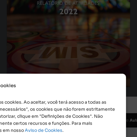
RELATÓRIO DE ATIVIDADES
2022
Cookies
s cookies. Ao aceitar, você terá acesso a todas as
o necessários", os cookies que não forem estritamente
torizar, clique em "Definições de Cookies". Não
da da Esperança. CNPJ: 48555775000150 |
e
Aviso de Cookies
Avi
mente certos recursos e funções. Para mais
is em nosso
Aviso de Cookies
.