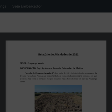
ança
Seja Embaixador
Relatório de Atividades de 2021
SETOR: Poupança Verde
COORDENAÇÃO: 
Engª Agrônoma 
Amanda Guimarães de Mattos
Fazenda  de  Pindamonhangaba
-
SP
:
Em  maio  de  2021 
foi  dado
inicio  ao  preparo  da 
área na Fazenda de Pinda
,
para implantar babosa consorciada com mogno af
r
icano
,
em que 
a babosa fica entre as linhas de mogno,
iniciando
nesta fazenda
mais um polo da Poupança 
Verde
. 