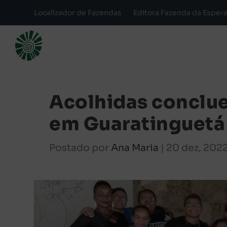
Localizador de Fazendas
Editora Fazenda da Esper
Acolhidas conclu
em Guaratinguetá 
Postado por
Ana Maria
|
20 dez, 202