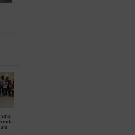
ândia
róquia
uia