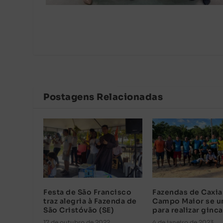
Postagens Relacionadas
Festa de São Francisco
Fazendas de Caxia
traz alegria à Fazenda de
Campo Maior se 
São Cristóvão (SE)
para realizar ginc
17 de outubro de 2022
4 de janeiro de 2023