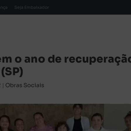
ança
Seja Embaixador
em o ano de recuperaçã
(SP)
2
|
Obras Sociais