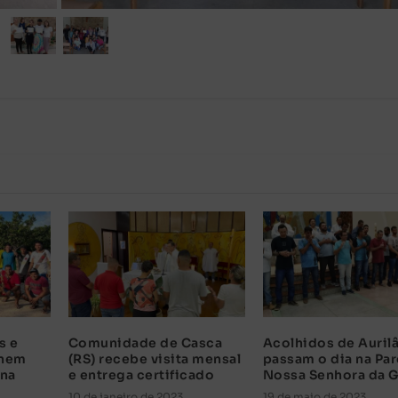
s e
Comunidade de Casca
Acolhidos de Auril
unem
(RS) recebe visita mensal
passam o dia na Pa
ana
e entrega certificado
Nossa Senhora da G
10 de janeiro de 2023
19 de maio de 2023