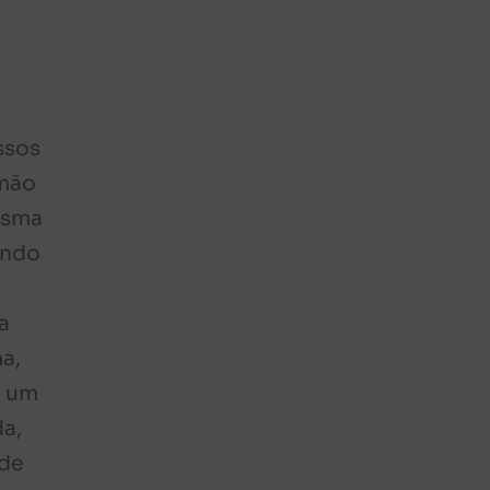
ssos
rmão
esma
indo
m
a
a,
u um
a,
nde