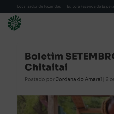
Localizador de Fazendas
Editora Fazenda da Esper
Boletim SETEMBRO 
Chitaitai
Postado por
Jordana do Amaral
|
2 o