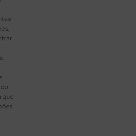
ntes
ões,
trar
ho
r
s
uco
a que
ssões