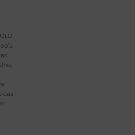
DOLO
scola
zes
alho,
ra
a das
em