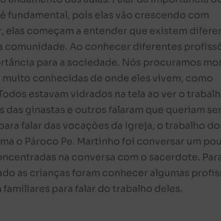
 é fundamental, pois elas vão crescendo com
r, elas começam a entender que existem difere
a a comunidade. Ao conhecer diferentes profiss
rtância para a sociedade. Nós procuramos mos
 muito conhecidas de onde eles vivem, como
 Todos estavam vidrados na tela ao ver o trabal
s das ginastas e outros falaram que queriam se
ra falar das vocações da Igreja, o trabalho do
oma o Pároco Pe. Martinho foi conversar um po
concentradas na conversa com o sacerdote. Par
ado as crianças foram conhecer algumas profi
miliares para falar do trabalho deles.