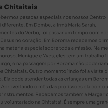
 Chitaitais
ebermos pessoas especiais nos nossos Centro
oi diferente. Em Dombe, a Irmã Maria Sarah,
entes do Verbo, foi passar um tempo com no
 Jesus no coração. Em Boroma recebemos o i
ma matéria especial sobre toda a missão. Na m
roso, Munique e Yves, eles tem um trabalho l
urgo, e na passagem por Boroma não poderia
 Chitaitais. Outro momento lindo foi a visita d
a. Ela pode atender todas as crianças em Borom
. Aproveitando o mês das profissões ela conto
us instrumentos. Recebemos também a Margarid
voluntariado na Chitaitai. É sempre uma gra