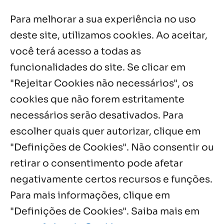
Após ordenação, Padre Raymundo
Fagner é recebido com festa na Fazenda
Para melhorar a sua experiência no uso
de Guadalajara
5 ago, 2026
deste site, utilizamos cookies. Ao aceitar,
você terá acesso a todas as
Fazenda Dom Mário comemora 5 anos
com testemunhos e missa em São
funcionalidades do site. Se clicar em
Cristóvão
"Rejeitar Cookies não necessários", os
5 ago, 2026
cookies que não forem estritamente
necessários serão desativados. Para
Notícias por Categoria
escolher quais quer autorizar, clique em
"Definições de Cookies". Não consentir ou
retirar o consentimento pode afetar
negativamente certos recursos e funções.
Próximos Eventos
Para mais informações, clique em
"Definições de Cookies". Saiba mais em