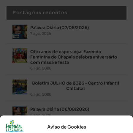
Postagens recentes
Palavra Diária (07/08/2026)
7 ago, 2026
Oito anos de esperança: Fazenda
Feminina de Chapala celebra aniversário
com missa e festa
6 ago, 2026
Boletim JULHO de 2026 – Centro Infantil
Chitaitai
6 ago, 2026
Palavra Diária (06/08/2026)
6 ago, 2026
Aviso de Cookies