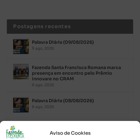
Postagens recentes
Palavra Diária (09/08/2026)
9 ago, 2026
Fazenda Santa Francisca Romana marca
presença em encontro pelo Prêmio
Innovare no CRAM
8 ago, 2026
Palavra Diária (08/08/2026)
8 ago, 2026
Acolhidos e voluntários participam do
Sopão da Comunidade Mata Redonda
Aviso de Cookies
7 ago, 2026