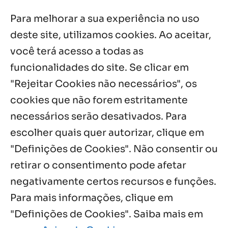
Para melhorar a sua experiência no uso
Es de Chapala celebram perseverança e
missão em encontro
deste site, utilizamos cookies. Ao aceitar,
7 ago, 2026
você terá acesso a todas as
funcionalidades do site. Se clicar em
Palavra Diária (07/08/2026)
7 ago, 2026
"Rejeitar Cookies não necessários", os
cookies que não forem estritamente
necessários serão desativados. Para
Notícias por Categoria
escolher quais quer autorizar, clique em
"Definições de Cookies". Não consentir ou
retirar o consentimento pode afetar
negativamente certos recursos e funções.
Próximos Eventos
Para mais informações, clique em
"Definições de Cookies". Saiba mais em