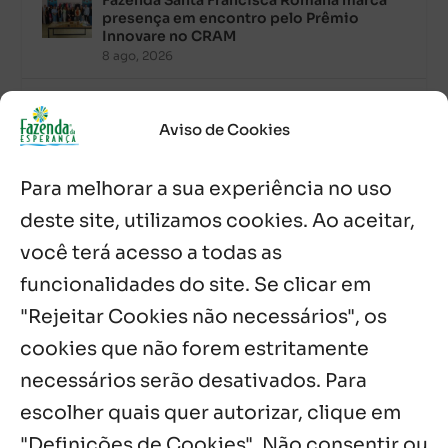
Fazenda Santa Francisca Romana marca
presença em encontro pelo Prêmio
Innovare no CRAM
8 ago, 2026
Palavra Diária (08/08/2026)
8 ago, 2026
Aviso de Cookies
Para melhorar a sua experiência no uso
Acolhidos e voluntários participam do
Sopão da Comunidade Mata Redonda
deste site, utilizamos cookies. Ao aceitar,
7 ago, 2026
você terá acesso a todas as
Es de Chapala celebram perseverança e
funcionalidades do site. Se clicar em
missão em encontro
"Rejeitar Cookies não necessários", os
7 ago, 2026
cookies que não forem estritamente
necessários serão desativados. Para
Notícias por Categoria
escolher quais quer autorizar, clique em
"Definições de Cookies". Não consentir ou