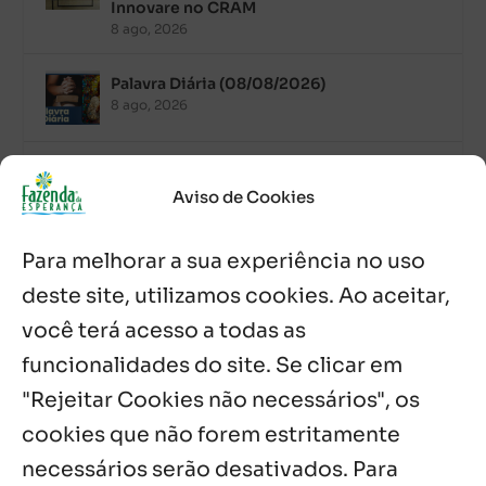
Innovare no CRAM
8 ago, 2026
Palavra Diária (08/08/2026)
8 ago, 2026
Acolhidos e voluntários participam do
Sopão da Comunidade Mata Redonda
Aviso de Cookies
7 ago, 2026
Para melhorar a sua experiência no uso
Es de Chapala celebram perseverança e
missão em encontro
deste site, utilizamos cookies. Ao aceitar,
7 ago, 2026
você terá acesso a todas as
funcionalidades do site. Se clicar em
Palavra Diária (07/08/2026)
7 ago, 2026
"Rejeitar Cookies não necessários", os
cookies que não forem estritamente
necessários serão desativados. Para
Notícias por Categoria