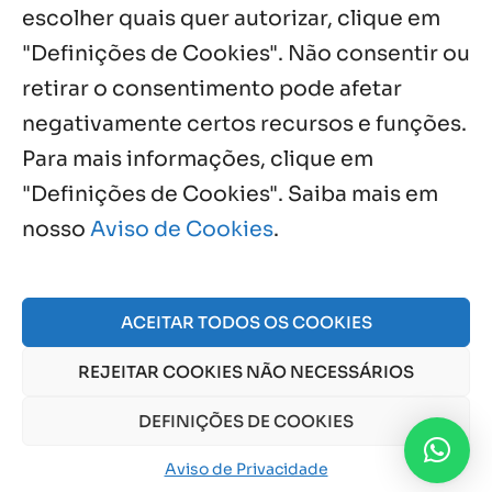
escolher quais quer autorizar, clique em
"Definições de Cookies". Não consentir ou
retirar o consentimento pode afetar
negativamente certos recursos e funções.
Próximos Eventos
Para mais informações, clique em
"Definições de Cookies". Saiba mais em
nosso
Aviso de Cookies
.
Agosto, 2026
NO EVENTS
ACEITAR TODOS OS COOKIES
REJEITAR COOKIES NÃO NECESSÁRIOS
© 2026 Obra Social Nossa Senhora da Gloria - Fazenda
da Esperança. CNPJ: 48555775000150 |
Aviso de Cookies
DEFINIÇÕES DE COOKIES
e
Aviso de Privacidade
Aviso de Privacidade