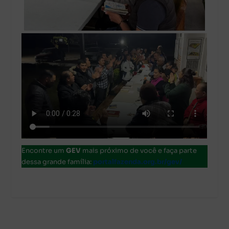
Encontre um
GEV
mais próximo de você e faça parte
dessa grande família:
portalfazenda.org.br/gev/