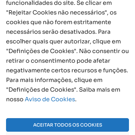
funcionalidades do site. Se clicar em
Palavra Diária (07/08/2026)
7 ago, 2026
"Rejeitar Cookies não necessários", os
cookies que não forem estritamente
necessários serão desativados. Para
Notícias por Categoria
escolher quais quer autorizar, clique em
"Definições de Cookies". Não consentir ou
retirar o consentimento pode afetar
negativamente certos recursos e funções.
Próximos Eventos
Para mais informações, clique em
"Definições de Cookies". Saiba mais em
nosso
Aviso de Cookies
.
Agosto, 2026
NO EVENTS
ACEITAR TODOS OS COOKIES