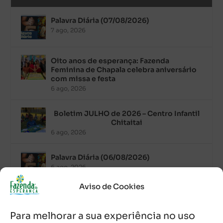
Palavra Diária (07/08/2026)
7 ago, 2026
Oito anos de esperança: Fazenda
Feminina de Chapala celebra aniversário
com missa e festa
6 ago, 2026
Boletim JULHO de 2026 – Centro Infantil
Chitaitai
6 ago, 2026
Palavra Diária (06/08/2026)
6 ago, 2026
Aviso de Cookies
Após ordenação, Padre Raymundo
Fagner é recebido com festa na Fazenda
Para melhorar a sua experiência no uso
de Guadalajara