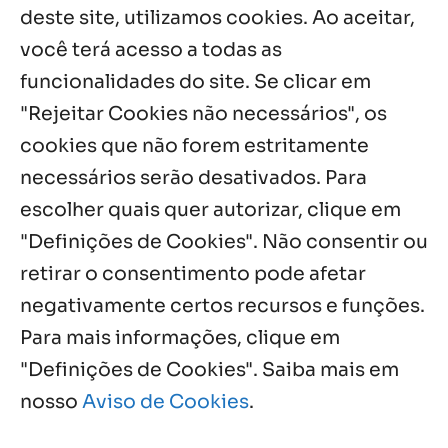
5 ago, 2026
deste site, utilizamos cookies. Ao aceitar,
você terá acesso a todas as
Fazenda Dom Mário comemora 5 anos
com testemunhos e missa em São
funcionalidades do site. Se clicar em
Cristóvão
"Rejeitar Cookies não necessários", os
5 ago, 2026
cookies que não forem estritamente
necessários serão desativados. Para
Notícias por Categoria
escolher quais quer autorizar, clique em
"Definições de Cookies". Não consentir ou
retirar o consentimento pode afetar
negativamente certos recursos e funções.
Próximos Eventos
Para mais informações, clique em
"Definições de Cookies". Saiba mais em
nosso
Aviso de Cookies
.
Agosto, 2026