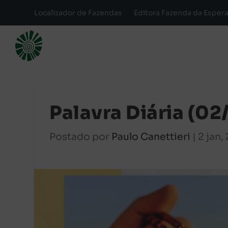
Localizador de Fazendas
Editora Fazenda da Esper
Palavra Diária (0
Postado por
Paulo Canettieri
|
2 jan,