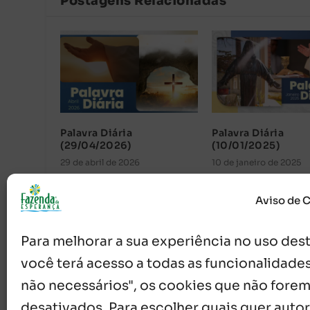
Postagens Relacionadas
Palavra Diária
Palavra Diária
(29/04/2026)
(10/01/2025)
29 de abril de 2026
10 de janeiro de 2025
Aviso de 
Para melhorar a sua experiência no uso deste
você terá acesso a todas as funcionalidades
não necessários", os cookies que não forem
desativados. Para escolher quais quer autor