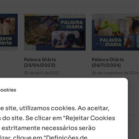
Palavra Diária
Palavra Diária
(25/04/2023)
(26/11/2024)
25 de abril de 2023
26 de novembro de 2024
Cookies
 site, utilizamos cookies. Ao aceitar,
 do site. Se clicar em "Rejeitar Cookies
 estritamente necessários serão
izar, clique em "Definições de