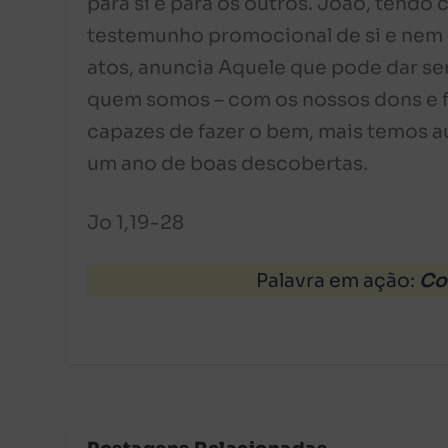
para si e para os outros. João, tendo
testemunho promocional de si e nem b
atos, anuncia Aquele que pode dar se
quem somos – com os nossos dons e f
capazes de fazer o bem, mais temos a
um ano de boas descobertas.
Jo 1,19-28
Palavra em ação:
Co