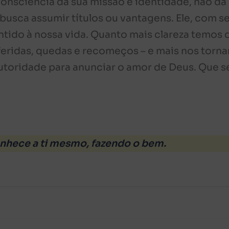
 consciência da sua missão e identidade, não dá
usca assumir títulos ou vantagens. Ele, com s
ntido à nossa vida. Quanto mais clareza temos 
eridas, quedas e recomeços – e mais nos torn
utoridade para anunciar o amor de Deus. Que s
nhece a ti mesmo, fazendo o bem.