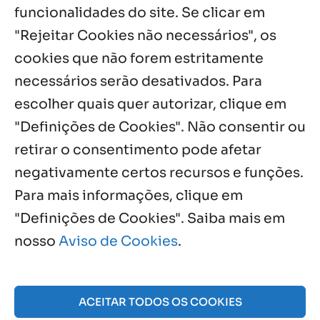
com testemunhos e missa em São
funcionalidades do site. Se clicar em
Cristóvão
"Rejeitar Cookies não necessários", os
5 ago, 2026
cookies que não forem estritamente
necessários serão desativados. Para
Notícias por Categoria
escolher quais quer autorizar, clique em
"Definições de Cookies". Não consentir ou
retirar o consentimento pode afetar
negativamente certos recursos e funções.
Próximos Eventos
Para mais informações, clique em
"Definições de Cookies". Saiba mais em
nosso
Aviso de Cookies
.
Agosto, 2026
NO EVENTS
ACEITAR TODOS OS COOKIES