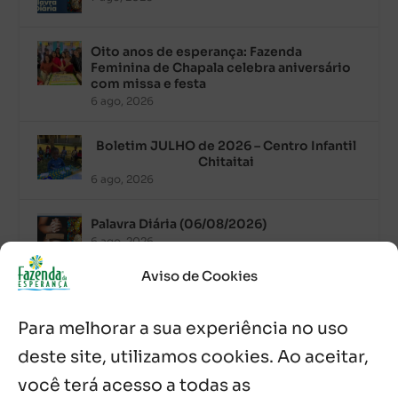
Oito anos de esperança: Fazenda
Feminina de Chapala celebra aniversário
com missa e festa
6 ago, 2026
Boletim JULHO de 2026 – Centro Infantil
Chitaitai
6 ago, 2026
Palavra Diária (06/08/2026)
6 ago, 2026
Aviso de Cookies
Após ordenação, Padre Raymundo
Fagner é recebido com festa na Fazenda
Para melhorar a sua experiência no uso
de Guadalajara
5 ago, 2026
deste site, utilizamos cookies. Ao aceitar,
você terá acesso a todas as
Fazenda Dom Mário comemora 5 anos