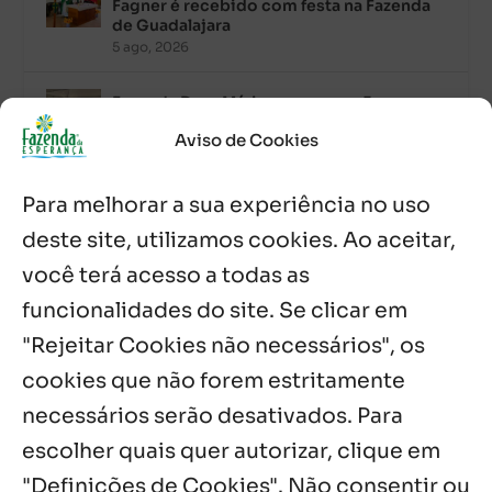
Fagner é recebido com festa na Fazenda
de Guadalajara
5 ago, 2026
Fazenda Dom Mário comemora 5 anos
com testemunhos e missa em São
Aviso de Cookies
Cristóvão
5 ago, 2026
Para melhorar a sua experiência no uso
Palavra Diária (05/08/2026)
deste site, utilizamos cookies. Ao aceitar,
5 ago, 2026
você terá acesso a todas as
funcionalidades do site. Se clicar em
Palavra Diária (04/08/2026)
4 ago, 2026
"Rejeitar Cookies não necessários", os
cookies que não forem estritamente
necessários serão desativados. Para
Notícias por Categoria
escolher quais quer autorizar, clique em
"Definições de Cookies". Não consentir ou