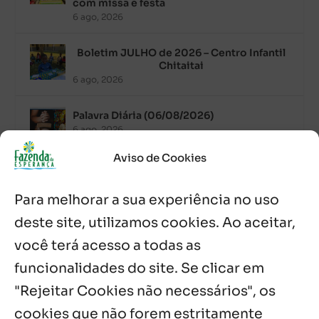
com missa e festa
6 ago, 2026
Boletim JULHO de 2026 – Centro Infantil
Chitaitai
6 ago, 2026
Palavra Diária (06/08/2026)
6 ago, 2026
Aviso de Cookies
Após ordenação, Padre Raymundo
Fagner é recebido com festa na Fazenda
Para melhorar a sua experiência no uso
de Guadalajara
5 ago, 2026
deste site, utilizamos cookies. Ao aceitar,
você terá acesso a todas as
Fazenda Dom Mário comemora 5 anos
com testemunhos e missa em São
funcionalidades do site. Se clicar em
Cristóvão
"Rejeitar Cookies não necessários", os
5 ago, 2026
cookies que não forem estritamente