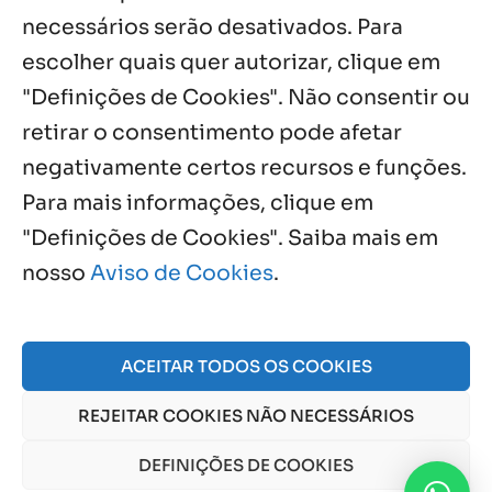
necessários serão desativados. Para
Notícias por Categoria
escolher quais quer autorizar, clique em
"Definições de Cookies". Não consentir ou
retirar o consentimento pode afetar
negativamente certos recursos e funções.
Próximos Eventos
Para mais informações, clique em
"Definições de Cookies". Saiba mais em
nosso
Aviso de Cookies
.
Agosto, 2026
NO EVENTS
ACEITAR TODOS OS COOKIES
REJEITAR COOKIES NÃO NECESSÁRIOS
© 2026 Obra Social Nossa Senhora da Gloria - Fazenda
da Esperança. CNPJ: 48555775000150 |
Aviso de Cookies
DEFINIÇÕES DE COOKIES
e
Aviso de Privacidade