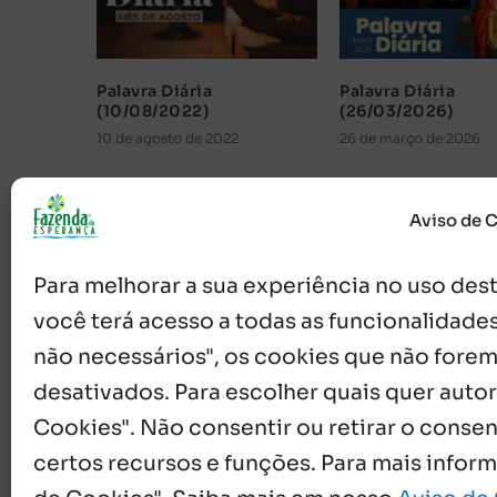
Palavra Diária
Palavra Diária
(10/08/2022)
(26/03/2026)
10 de agosto de 2022
26 de março de 2026
Aviso de 
Para melhorar a sua experiência no uso deste
você terá acesso a todas as funcionalidades
não necessários", os cookies que não forem
desativados. Para escolher quais quer autor
{}
[+]
Cookies". Não consentir ou retirar o cons
certos recursos e funções. Para mais infor
0
COMENTÁRIOS