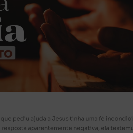
que pediu ajuda a Jesus tinha uma fé incondici
a resposta aparentemente negativa, ela testem