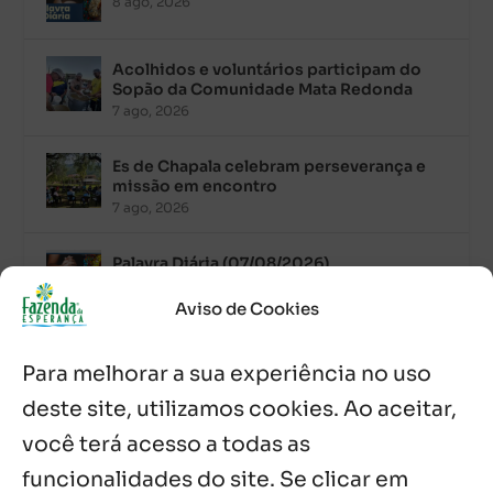
8 ago, 2026
Acolhidos e voluntários participam do
Sopão da Comunidade Mata Redonda
7 ago, 2026
Es de Chapala celebram perseverança e
missão em encontro
7 ago, 2026
Palavra Diária (07/08/2026)
7 ago, 2026
Aviso de Cookies
Oito anos de esperança: Fazenda
Para melhorar a sua experiência no uso
Feminina de Chapala celebra aniversário
com missa e festa
deste site, utilizamos cookies. Ao aceitar,
6 ago, 2026
você terá acesso a todas as
Boletim JULHO de 2026 – Centro Infantil
funcionalidades do site. Se clicar em
Chitaitai