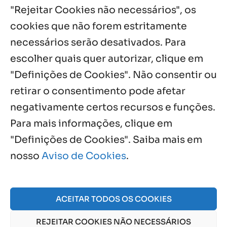
"Rejeitar Cookies não necessários", os
6 ago, 2026
cookies que não forem estritamente
necessários serão desativados. Para
Notícias por Categoria
escolher quais quer autorizar, clique em
"Definições de Cookies". Não consentir ou
retirar o consentimento pode afetar
negativamente certos recursos e funções.
Próximos Eventos
Para mais informações, clique em
"Definições de Cookies". Saiba mais em
nosso
Aviso de Cookies
.
Agosto, 2026
NO EVENTS
ACEITAR TODOS OS COOKIES
REJEITAR COOKIES NÃO NECESSÁRIOS