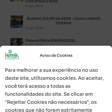
com missa e festa
6 ago, 2026
Boletim JULHO de 2026 – Centro Infantil
Chitaitai
6 ago, 2026
Palavra Diária (06/08/2026)
6 ago, 2026
Aviso de Cookies
Após ordenação, Padre Raymundo
Fagner é recebido com festa na Fazenda
Para melhorar a sua experiência no uso
de Guadalajara
5 ago, 2026
deste site, utilizamos cookies. Ao aceitar,
você terá acesso a todas as
Fazenda Dom Mário comemora 5 anos
com testemunhos e missa em São
funcionalidades do site. Se clicar em
Cristóvão
"Rejeitar Cookies não necessários", os
5 ago, 2026
cookies que não forem estritamente