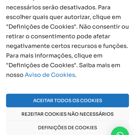
necessários serão desativados. Para
Notícias por Categoria
escolher quais quer autorizar, clique em
"Definições de Cookies". Não consentir ou
retirar o consentimento pode afetar
negativamente certos recursos e funções.
Próximos Eventos
Para mais informações, clique em
"Definições de Cookies". Saiba mais em
nosso
Aviso de Cookies
.
Agosto, 2026
NO EVENTS
ACEITAR TODOS OS COOKIES
REJEITAR COOKIES NÃO NECESSÁRIOS
© 2026 Obra Social Nossa Senhora da Gloria - Fazenda
da Esperança. CNPJ: 48555775000150 |
Aviso de Cookies
DEFINIÇÕES DE COOKIES
e
Aviso de Privacidade