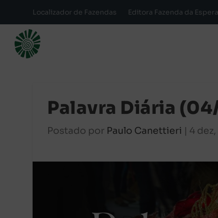
Localizador de Fazendas
Editora Fazenda da Esper
Palavra Diária (04
Postado por
Paulo Canettieri
|
4 dez