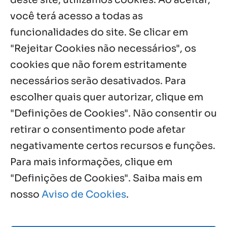
você terá acesso a todas as
Oito anos de esperança: Fazenda
Feminina de Chapala celebra aniversário
funcionalidades do site. Se clicar em
com missa e festa
"Rejeitar Cookies não necessários", os
6 ago, 2026
cookies que não forem estritamente
necessários serão desativados. Para
Notícias por Categoria
escolher quais quer autorizar, clique em
"Definições de Cookies". Não consentir ou
retirar o consentimento pode afetar
negativamente certos recursos e funções.
Próximos Eventos
Para mais informações, clique em
"Definições de Cookies". Saiba mais em
nosso
Aviso de Cookies
.
Agosto, 2026
NO EVENTS