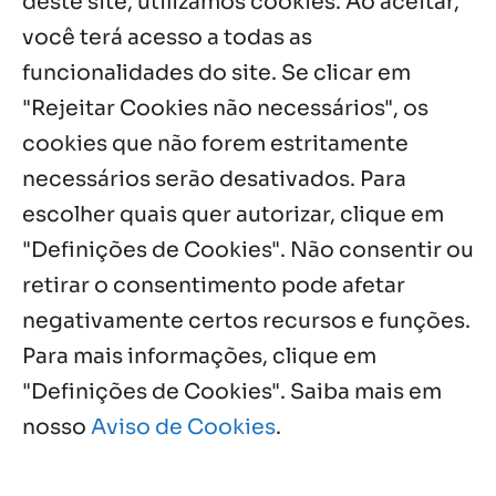
deste site, utilizamos cookies. Ao aceitar,
você terá acesso a todas as
Fazenda Dom Mário comemora 5 anos
com testemunhos e missa em São
funcionalidades do site. Se clicar em
Cristóvão
"Rejeitar Cookies não necessários", os
5 ago, 2026
cookies que não forem estritamente
necessários serão desativados. Para
Notícias por Categoria
escolher quais quer autorizar, clique em
"Definições de Cookies". Não consentir ou
retirar o consentimento pode afetar
negativamente certos recursos e funções.
Próximos Eventos
Para mais informações, clique em
"Definições de Cookies". Saiba mais em
nosso
Aviso de Cookies
.
Agosto, 2026
NO EVENTS