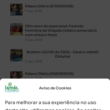
Palavra Diária (07/08/2026)
7 ago, 2026
Oito anos de esperança: Fazenda
Feminina de Chapala celebra aniversário
com missa e festa
6 ago, 2026
Boletim JULHO de 2026 – Centro Infantil
Chitaitai
6 ago, 2026
Palavra Diária (06/08/2026)
6 ago, 2026
Aviso de Cookies
Após ordenação, Padre Raymundo
Fagner é recebido com festa na Fazenda
Para melhorar a sua experiência no uso
de Guadalajara
5 ago, 2026