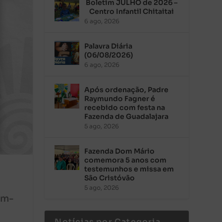
Boletim JULHO de 2026 –
Centro Infantil Chitaitai
6 ago, 2026
Palavra Diária
(06/08/2026)
6 ago, 2026
Após ordenação, Padre
Raymundo Fagner é
recebido com festa na
Fazenda de Guadalajara
5 ago, 2026
Fazenda Dom Mário
comemora 5 anos com
testemunhos e missa em
São Cristóvão
5 ago, 2026
em-
Notícias por Categoria