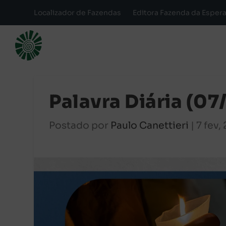
Localizador de Fazendas
Editora Fazenda da Esper
Palavra Diária (0
Postado por
Paulo Canettieri
|
7 fev,