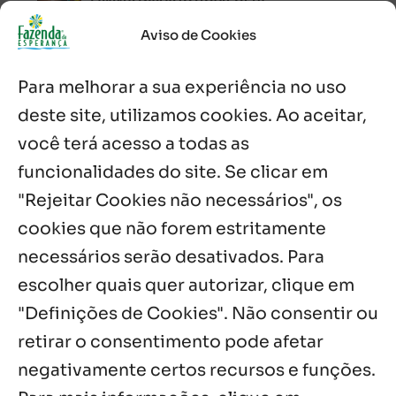
7 ago, 2026
Aviso de Cookies
Oito anos de esperança: Fazenda
Para melhorar a sua experiência no uso
Feminina de Chapala celebra aniversário
com missa e festa
deste site, utilizamos cookies. Ao aceitar,
6 ago, 2026
você terá acesso a todas as
Boletim JULHO de 2026 – Centro Infantil
funcionalidades do site. Se clicar em
Chitaitai
"Rejeitar Cookies não necessários", os
6 ago, 2026
cookies que não forem estritamente
necessários serão desativados. Para
Notícias por Categoria
escolher quais quer autorizar, clique em
"Definições de Cookies". Não consentir ou
retirar o consentimento pode afetar
negativamente certos recursos e funções.
Próximos Eventos