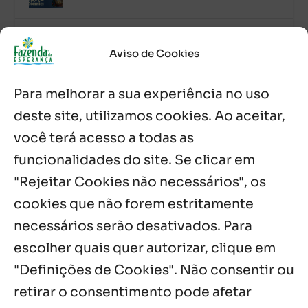
Acolhidos e voluntários participam do
Sopão da Comunidade Mata Redonda
Aviso de Cookies
7 ago, 2026
Para melhorar a sua experiência no uso
Es de Chapala celebram perseverança e
missão em encontro
deste site, utilizamos cookies. Ao aceitar,
7 ago, 2026
você terá acesso a todas as
funcionalidades do site. Se clicar em
Palavra Diária (07/08/2026)
7 ago, 2026
"Rejeitar Cookies não necessários", os
cookies que não forem estritamente
necessários serão desativados. Para
Notícias por Categoria
escolher quais quer autorizar, clique em
"Definições de Cookies". Não consentir ou
retirar o consentimento pode afetar