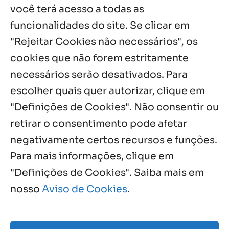
você terá acesso a todas as
funcionalidades do site. Se clicar em
Palavra de Vida (Agosto de 2026)
3 ago, 2026
"Rejeitar Cookies não necessários", os
cookies que não forem estritamente
necessários serão desativados. Para
Notícias por Categoria
escolher quais quer autorizar, clique em
"Definições de Cookies". Não consentir ou
retirar o consentimento pode afetar
negativamente certos recursos e funções.
Próximos Eventos
Para mais informações, clique em
"Definições de Cookies". Saiba mais em
nosso
Aviso de Cookies
.
Agosto, 2026
NO EVENTS