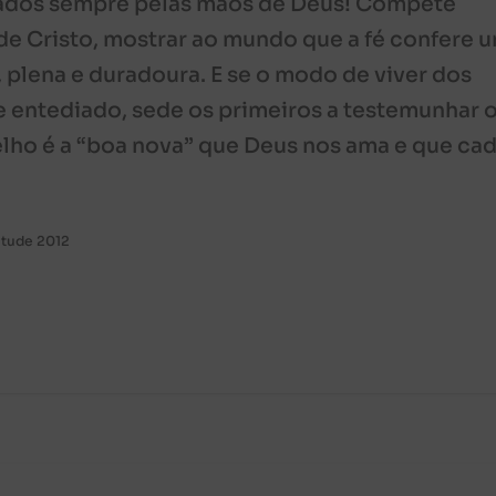
rados sempre pelas mãos de Deus! Compete
 de Cristo, mostrar ao mundo que a fé confere 
, plena e duradoura. E se o modo de viver dos
e entediado, sede os primeiros a testemunhar 
ngelho é a “boa nova” que Deus nos ama e que ca
ntude 2012