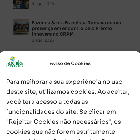
9 ago, 2026
Fazenda Santa Francisca Romana marca
presença em encontro pelo Prêmio
Innovare no CRAM
8 ago, 2026
Palavra Diária (08/08/2026)
8 ago, 2026
Aviso de Cookies
Para melhorar a sua experiência no uso
Acolhidos e voluntários participam do
Sopão da Comunidade Mata Redonda
deste site, utilizamos cookies. Ao aceitar,
7 ago, 2026
você terá acesso a todas as
Es de Chapala celebram perseverança e
funcionalidades do site. Se clicar em
missão em encontro
"Rejeitar Cookies não necessários", os
7 ago, 2026
cookies que não forem estritamente