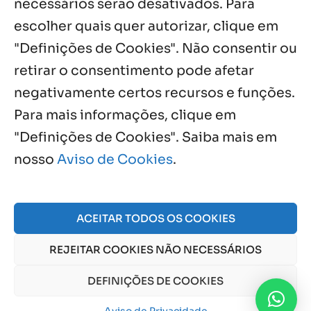
necessários serão desativados. Para
Notícias por Categoria
escolher quais quer autorizar, clique em
"Definições de Cookies". Não consentir ou
retirar o consentimento pode afetar
negativamente certos recursos e funções.
Próximos Eventos
Para mais informações, clique em
"Definições de Cookies". Saiba mais em
nosso
Aviso de Cookies
.
Agosto, 2026
NO EVENTS
ACEITAR TODOS OS COOKIES
REJEITAR COOKIES NÃO NECESSÁRIOS
© 2026 Obra Social Nossa Senhora da Gloria - Fazenda
da Esperança. CNPJ: 48555775000150 |
Aviso de Cookies
DEFINIÇÕES DE COOKIES
e
Aviso de Privacidade