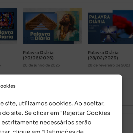
Palavra Diária
Palavra Diária
(20/06/2025)
(28/02/2023)
5
20 de junho de 2025
28 de fevereiro de 2023
Cookies
 site, utilizamos cookies. Ao aceitar,
 do site. Se clicar em "Rejeitar Cookies
 estritamente necessários serão
izar, clique em "Definições de