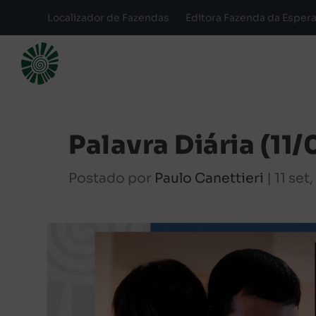
Localizador de Fazendas
Editora Fazenda da Esper
Palavra Diária (11
Postado por
Paulo Canettieri
|
11 set