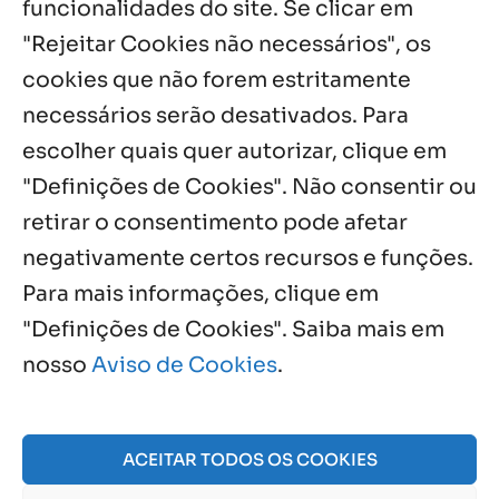
funcionalidades do site. Se clicar em
Palavra Diária (07/08/2026)
7 ago, 2026
"Rejeitar Cookies não necessários", os
cookies que não forem estritamente
necessários serão desativados. Para
Notícias por Categoria
escolher quais quer autorizar, clique em
"Definições de Cookies". Não consentir ou
retirar o consentimento pode afetar
negativamente certos recursos e funções.
Próximos Eventos
Para mais informações, clique em
"Definições de Cookies". Saiba mais em
nosso
Aviso de Cookies
.
Agosto, 2026
NO EVENTS
ACEITAR TODOS OS COOKIES