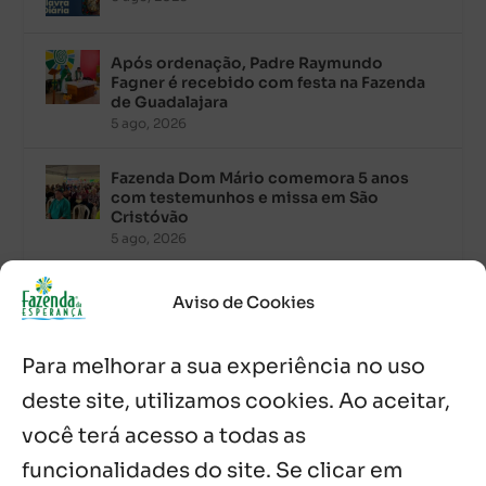
Após ordenação, Padre Raymundo
Fagner é recebido com festa na Fazenda
de Guadalajara
5 ago, 2026
Fazenda Dom Mário comemora 5 anos
com testemunhos e missa em São
Cristóvão
5 ago, 2026
Palavra Diária (05/08/2026)
Aviso de Cookies
5 ago, 2026
Para melhorar a sua experiência no uso
Palavra Diária (04/08/2026)
deste site, utilizamos cookies. Ao aceitar,
4 ago, 2026
você terá acesso a todas as
funcionalidades do site. Se clicar em
Palavra de Vida (Agosto de 2026)