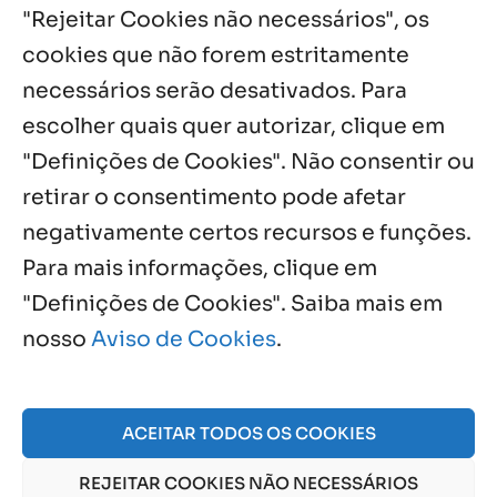
3 ago, 2026
"Rejeitar Cookies não necessários", os
cookies que não forem estritamente
necessários serão desativados. Para
Notícias por Categoria
escolher quais quer autorizar, clique em
"Definições de Cookies". Não consentir ou
retirar o consentimento pode afetar
negativamente certos recursos e funções.
Próximos Eventos
Para mais informações, clique em
"Definições de Cookies". Saiba mais em
nosso
Aviso de Cookies
.
Agosto, 2026
NO EVENTS
ACEITAR TODOS OS COOKIES
REJEITAR COOKIES NÃO NECESSÁRIOS