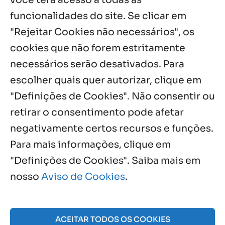
Oito anos de esperança: Fazenda
Feminina de Chapala celebra aniversário
funcionalidades do site. Se clicar em
com missa e festa
"Rejeitar Cookies não necessários", os
6 ago, 2026
cookies que não forem estritamente
necessários serão desativados. Para
Notícias por Categoria
escolher quais quer autorizar, clique em
"Definições de Cookies". Não consentir ou
retirar o consentimento pode afetar
negativamente certos recursos e funções.
Próximos Eventos
Para mais informações, clique em
"Definições de Cookies". Saiba mais em
nosso
Aviso de Cookies
.
Agosto, 2026
NO EVENTS
ACEITAR TODOS OS COOKIES