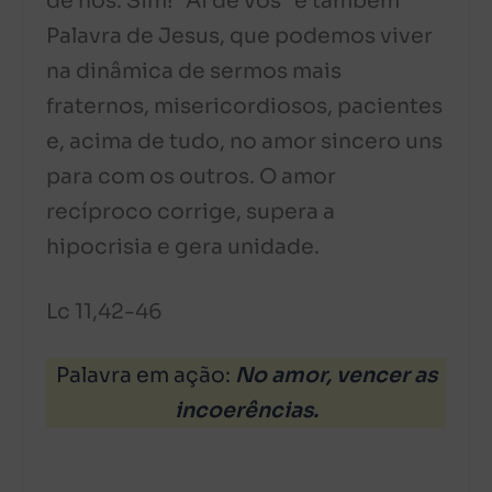
de nós. Sim! “Ai de vós” é também
Palavra de Jesus, que podemos viver
na dinâmica de sermos mais
fraternos, misericordiosos, pacientes
e, acima de tudo, no amor sincero uns
para com os outros. O amor
recíproco corrige, supera a
hipocrisia e gera unidade.
Lc 11,42-46
Palavra em ação:
No amor, vencer as
incoerências
.