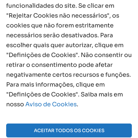
funcionalidades do site. Se clicar em
Palavra de Vida (Agosto de 2026)
3 ago, 2026
"Rejeitar Cookies não necessários", os
cookies que não forem estritamente
necessários serão desativados. Para
Notícias por Categoria
escolher quais quer autorizar, clique em
"Definições de Cookies". Não consentir ou
retirar o consentimento pode afetar
negativamente certos recursos e funções.
Próximos Eventos
Para mais informações, clique em
"Definições de Cookies". Saiba mais em
nosso
Aviso de Cookies
.
Agosto, 2026
NO EVENTS
ACEITAR TODOS OS COOKIES