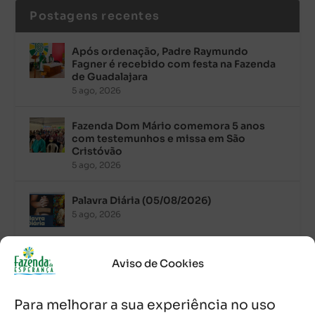
Postagens recentes
Após ordenação, Padre Raymundo
Fagner é recebido com festa na Fazenda
de Guadalajara
5 ago, 2026
Fazenda Dom Mário comemora 5 anos
com testemunhos e missa em São
Cristóvão
5 ago, 2026
Palavra Diária (05/08/2026)
5 ago, 2026
Palavra Diária (04/08/2026)
Aviso de Cookies
4 ago, 2026
Para melhorar a sua experiência no uso
Palavra de Vida (Agosto de 2026)