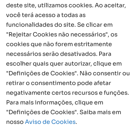
deste site, utilizamos cookies. Ao aceitar,
3 ago, 2026
você terá acesso a todas as
funcionalidades do site. Se clicar em
Palavra Diária (02/08/2026)
2 ago, 2026
"Rejeitar Cookies não necessários", os
cookies que não forem estritamente
necessários serão desativados. Para
Notícias por Categoria
escolher quais quer autorizar, clique em
"Definições de Cookies". Não consentir ou
retirar o consentimento pode afetar
negativamente certos recursos e funções.
Próximos Eventos
Para mais informações, clique em
"Definições de Cookies". Saiba mais em
nosso
Aviso de Cookies
.
Agosto, 2026