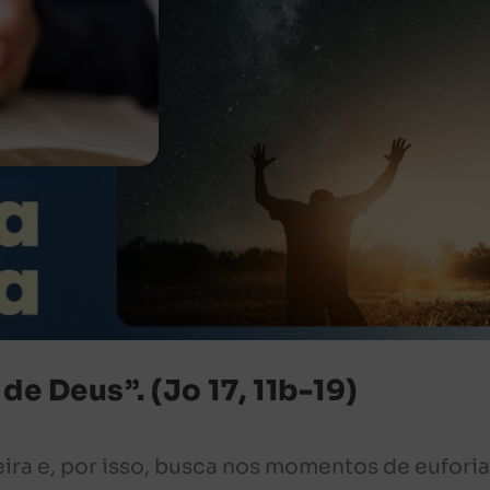
de Deus”. (Jo 17, 11b-19)
ira e, por isso, busca nos momentos de eufori