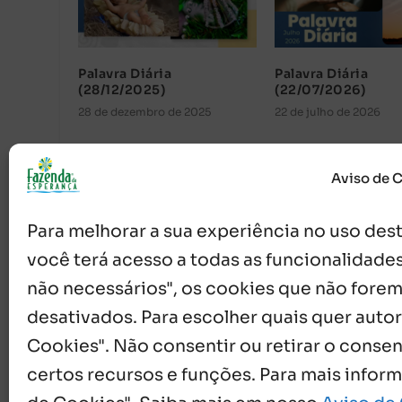
Palavra Diária
Palavra Diária
(28/12/2025)
(22/07/2026)
28 de dezembro de 2025
22 de julho de 2026
Aviso de 
Para melhorar a sua experiência no uso deste
você terá acesso a todas as funcionalidades
não necessários", os cookies que não forem
desativados. Para escolher quais quer autor
{}
[+]
Cookies". Não consentir ou retirar o cons
certos recursos e funções. Para mais infor
0
COMENTÁRIOS