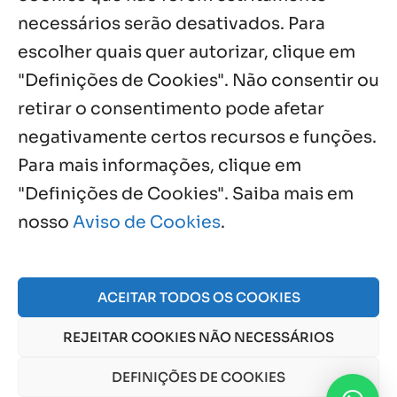
necessários serão desativados. Para
Notícias por Categoria
escolher quais quer autorizar, clique em
"Definições de Cookies". Não consentir ou
retirar o consentimento pode afetar
negativamente certos recursos e funções.
Próximos Eventos
Para mais informações, clique em
"Definições de Cookies". Saiba mais em
nosso
Aviso de Cookies
.
Agosto, 2026
NO EVENTS
ACEITAR TODOS OS COOKIES
REJEITAR COOKIES NÃO NECESSÁRIOS
© 2026 Obra Social Nossa Senhora da Gloria - Fazenda
da Esperança. CNPJ: 48555775000150 |
Aviso de Cookies
DEFINIÇÕES DE COOKIES
e
Aviso de Privacidade