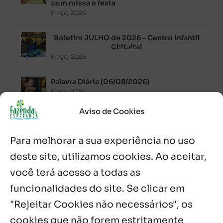
com missa e festa
6 ago, 2026
Boletim JULHO de 2026 – Centro Infantil
Chitaitai
6 ago, 2026
Palavra Diária (06/08/2026)
6 ago, 2026
Aviso de Cookies
Após ordenação, Padre Raymundo
Fagner é recebido com festa na Fazenda
Para melhorar a sua experiência no uso
de Guadalajara
5 ago, 2026
deste site, utilizamos cookies. Ao aceitar,
você terá acesso a todas as
Fazenda Dom Mário comemora 5 anos
com testemunhos e missa em São
funcionalidades do site. Se clicar em
Cristóvão
"Rejeitar Cookies não necessários", os
5 ago, 2026
cookies que não forem estritamente