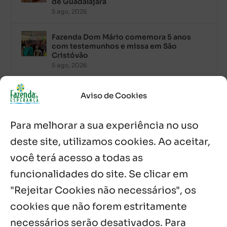
de Guadalajara
5 ago, 2026
Fazenda Dom Mário comemora 5 anos
com testemunhos e missa em São
Cristóvão
5 ago, 2026
Palavra Diária (05/08/2026)
Aviso de Cookies
5 ago, 2026
Para melhorar a sua experiência no uso
Palavra Diária (04/08/2026)
deste site, utilizamos cookies. Ao aceitar,
4 ago, 2026
você terá acesso a todas as
funcionalidades do site. Se clicar em
Palavra de Vida (Agosto de 2026)
3 ago, 2026
"Rejeitar Cookies não necessários", os
cookies que não forem estritamente
necessários serão desativados. Para
Notícias por Categoria