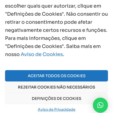
escolher quais quer autorizar, clique em
"Definições de Cookies". Não consentir ou
retirar o consentimento pode afetar
negativamente certos recursos e funções.
Próximos Eventos
Para mais informações, clique em
"Definições de Cookies". Saiba mais em
nosso
Aviso de Cookies
.
Agosto, 2026
NO EVENTS
ACEITAR TODOS OS COOKIES
REJEITAR COOKIES NÃO NECESSÁRIOS
© 2026 Obra Social Nossa Senhora da Gloria - Fazenda
da Esperança. CNPJ: 48555775000150 |
Aviso de Cookies
DEFINIÇÕES DE COOKIES
e
Aviso de Privacidade
Aviso de Privacidade