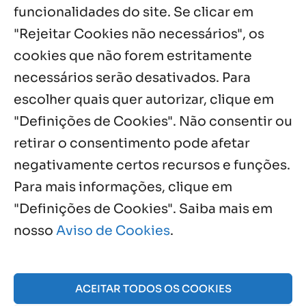
funcionalidades do site. Se clicar em
Palavra Diária (02/08/2026)
2 ago, 2026
"Rejeitar Cookies não necessários", os
cookies que não forem estritamente
necessários serão desativados. Para
Notícias por Categoria
escolher quais quer autorizar, clique em
"Definições de Cookies". Não consentir ou
retirar o consentimento pode afetar
negativamente certos recursos e funções.
Próximos Eventos
Para mais informações, clique em
"Definições de Cookies". Saiba mais em
nosso
Aviso de Cookies
.
Agosto, 2026
NO EVENTS
ACEITAR TODOS OS COOKIES