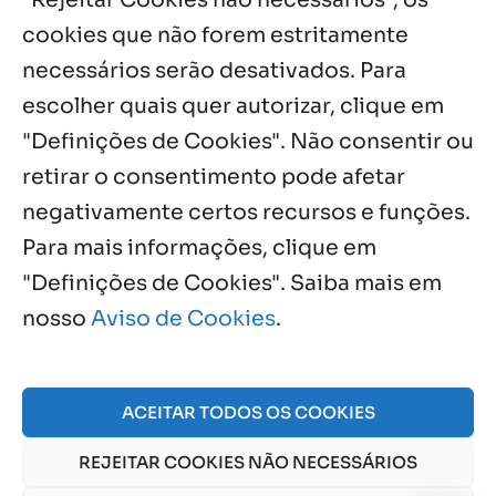
cookies que não forem estritamente
necessários serão desativados. Para
Notícias por Categoria
escolher quais quer autorizar, clique em
"Definições de Cookies". Não consentir ou
retirar o consentimento pode afetar
negativamente certos recursos e funções.
Próximos Eventos
Para mais informações, clique em
"Definições de Cookies". Saiba mais em
nosso
Aviso de Cookies
.
Agosto, 2026
NO EVENTS
ACEITAR TODOS OS COOKIES
REJEITAR COOKIES NÃO NECESSÁRIOS
© 2026 Obra Social Nossa Senhora da Gloria - Fazenda