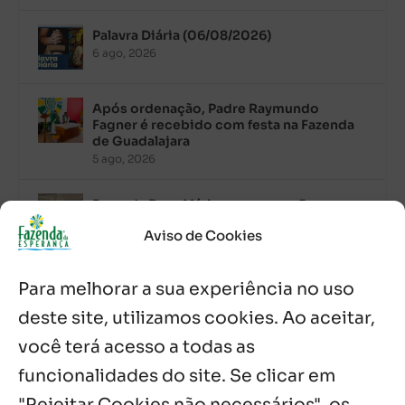
Palavra Diária (06/08/2026)
6 ago, 2026
Após ordenação, Padre Raymundo
Fagner é recebido com festa na Fazenda
de Guadalajara
5 ago, 2026
Fazenda Dom Mário comemora 5 anos
com testemunhos e missa em São
Aviso de Cookies
Cristóvão
5 ago, 2026
Para melhorar a sua experiência no uso
Palavra Diária (05/08/2026)
deste site, utilizamos cookies. Ao aceitar,
5 ago, 2026
você terá acesso a todas as
funcionalidades do site. Se clicar em
Palavra Diária (04/08/2026)
4 ago, 2026
"Rejeitar Cookies não necessários", os