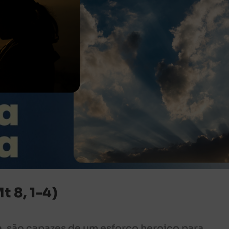
t 8, 1-4)
, são capazes de um esforço heroico para