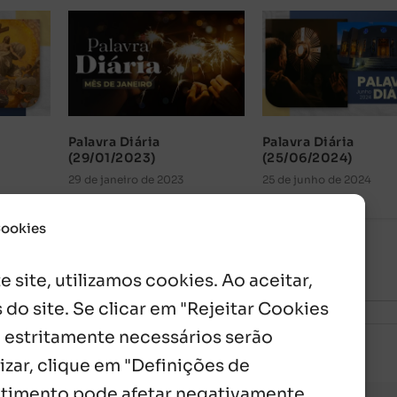
Palavra Diária
Palavra Diária
(29/01/2023)
(25/06/2024)
29 de janeiro de 2023
25 de junho de 2024
Cookies
 site, utilizamos cookies. Ao aceitar,
 do site. Se clicar em "Rejeitar Cookies
 estritamente necessários serão
izar, clique em "Definições de
entimento pode afetar negativamente