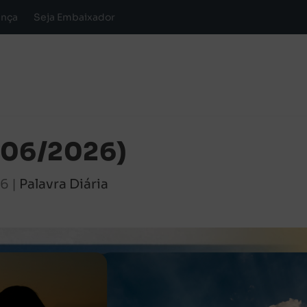
ança
Seja Embaixador
6/06/2026)
26
|
Palavra Diária