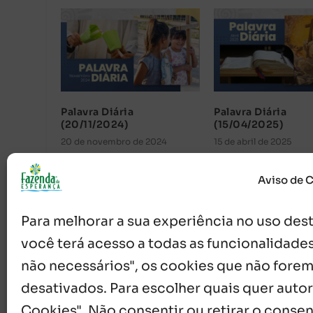
Palavra Diária
Palavra Diária
(20/11/2024)
(15/04/2025)
20 de novembro de 2024
15 de abril de 2025
Aviso de 
Para melhorar a sua experiência no uso deste
você terá acesso a todas as funcionalidades
não necessários", os cookies que não forem
desativados. Para escolher quais quer autor
Cookies". Não consentir ou retirar o cons