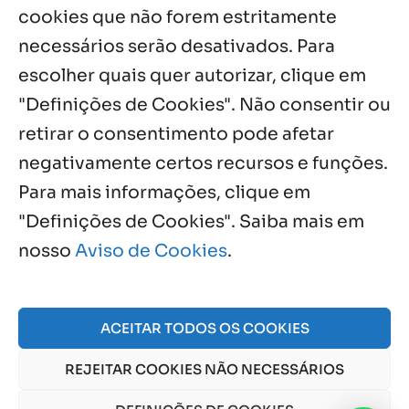
cookies que não forem estritamente
necessários serão desativados. Para
Notícias por Categoria
escolher quais quer autorizar, clique em
"Definições de Cookies". Não consentir ou
retirar o consentimento pode afetar
negativamente certos recursos e funções.
Próximos Eventos
Para mais informações, clique em
"Definições de Cookies". Saiba mais em
nosso
Aviso de Cookies
.
Agosto, 2026
NO EVENTS
ACEITAR TODOS OS COOKIES
REJEITAR COOKIES NÃO NECESSÁRIOS
© 2026 Obra Social Nossa Senhora da Gloria - Fazenda
da Esperança. CNPJ: 48555775000150 |
Aviso de Cookies