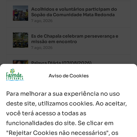
Acolhidos e voluntários participam do
Sopão da Comunidade Mata Redonda
7 ago, 2026
Es de Chapala celebram perseverança e
missão em encontro
7 ago, 2026
Palavra Diária (07/08/2026)
7 ago, 2026
Aviso de Cookies
Oito anos de esperança: Fazenda
Para melhorar a sua experiência no uso
Feminina de Chapala celebra aniversário
com missa e festa
deste site, utilizamos cookies. Ao aceitar,
6 ago, 2026
você terá acesso a todas as
Boletim JULHO de 2026 – Centro Infantil
funcionalidades do site. Se clicar em
Chitaitai
"Rejeitar Cookies não necessários", os
6 ago, 2026