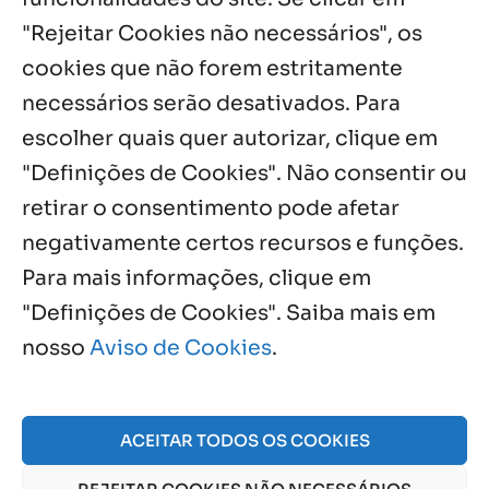
com missa e festa
"Rejeitar Cookies não necessários", os
6 ago, 2026
cookies que não forem estritamente
necessários serão desativados. Para
Notícias por Categoria
escolher quais quer autorizar, clique em
"Definições de Cookies". Não consentir ou
retirar o consentimento pode afetar
negativamente certos recursos e funções.
Próximos Eventos
Para mais informações, clique em
"Definições de Cookies". Saiba mais em
nosso
Aviso de Cookies
.
Agosto, 2026
NO EVENTS
ACEITAR TODOS OS COOKIES