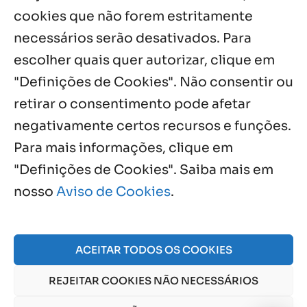
cookies que não forem estritamente
necessários serão desativados. Para
Notícias por Categoria
escolher quais quer autorizar, clique em
"Definições de Cookies". Não consentir ou
retirar o consentimento pode afetar
negativamente certos recursos e funções.
Próximos Eventos
Para mais informações, clique em
"Definições de Cookies". Saiba mais em
nosso
Aviso de Cookies
.
Agosto, 2026
NO EVENTS
ACEITAR TODOS OS COOKIES
REJEITAR COOKIES NÃO NECESSÁRIOS
© 2026 Obra Social Nossa Senhora da Gloria - Fazenda
da Esperança. CNPJ: 48555775000150 |
Aviso de Cookies