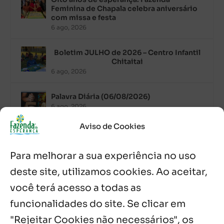
Feminina de Chapala celebra aniversário
com missa e festa
6 ago, 2026
Boletim JULHO de 2026 – Centro Infantil
Chitaitai
6 ago, 2026
Palavra Diária (06/08/2026)
6 ago, 2026
Aviso de Cookies
Após ordenação, Padre Raymundo
Fagner é recebido com festa na Fazenda
Para melhorar a sua experiência no uso
de Guadalajara
5 ago, 2026
deste site, utilizamos cookies. Ao aceitar,
você terá acesso a todas as
Fazenda Dom Mário comemora 5 anos
com testemunhos e missa em São
funcionalidades do site. Se clicar em
Cristóvão
"Rejeitar Cookies não necessários", os
5 ago, 2026